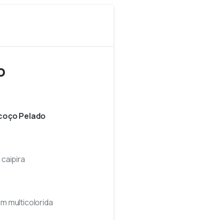
o
coço Pelado
caipira
m multicolorida