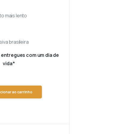
o mais lento
iva brasileira
o entregues com um dia de
vida*
cionar ao carrinho