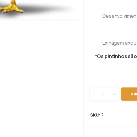
Desenvolviment
Linhagem exclus
*Os pintinhos sã
-
+
Adi
SKU:
7